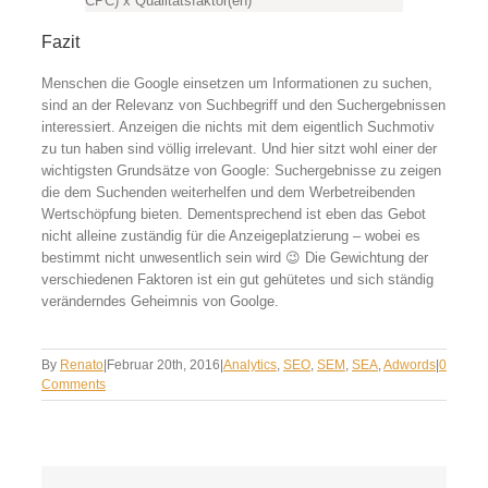
CPC) x Qualitätsfaktor(en)
Fazit
Menschen die Google einsetzen um Informationen zu suchen,
sind an der Relevanz von Suchbegriff und den Suchergebnissen
interessiert. Anzeigen die nichts mit dem eigentlich Suchmotiv
zu tun haben sind völlig irrelevant. Und hier sitzt wohl einer der
wichtigsten Grundsätze von Google: Suchergebnisse zu zeigen
die dem Suchenden weiterhelfen und dem Werbetreibenden
Wertschöpfung bieten. Dementsprechend ist eben das Gebot
nicht alleine zuständig für die Anzeigeplatzierung – wobei es
bestimmt nicht unwesentlich sein wird 😉 Die Gewichtung der
verschiedenen Faktoren ist ein gut gehütetes und sich ständig
veränderndes Geheimnis von Goolge.
By
Renato
|
Februar 20th, 2016
|
Analytics
,
SEO
,
SEM
,
SEA
,
Adwords
|
0
Comments