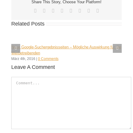
Share This Story, Choose Your Platform!
Facebook
X
Reddit
LinkedIn
Tumblr
Pinterest
Vk
Email
Related Posts
Neue Google-Suchergebnisseiten – Mögliche Auswirkung für die
Werbetreibenden
März 4th, 2016
|
0 Comments
Leave A Comment
Comment