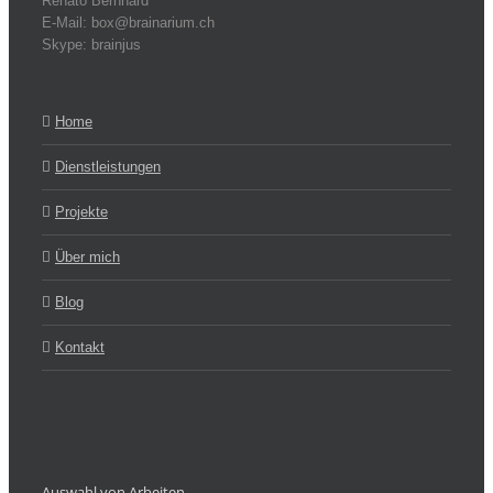
Renato Bernhard
E-Mail: box@brainarium.ch
Skype: brainjus
Home
Dienstleistungen
Projekte
Über mich
Blog
Kontakt
Auswahl von Arbeiten