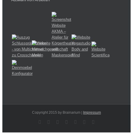
Copyright 2015 by Brainarium |
Impressum
Facebook
Rss
X
YouTube
Instagram
Pinterest
Dribbble