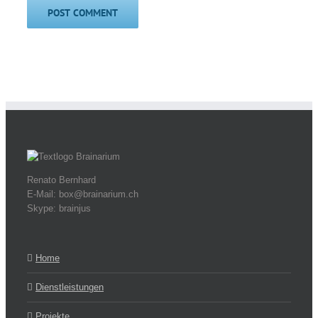
Renato Bernhard
E-Mail: box@brainarium.ch
Skype: brainjus
Home
Dienstleistungen
Projekte