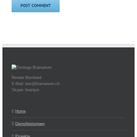
Renato Bernhard
E-Mail: box@brainarium.ch
Skype: brainjus
Home
Dienstleistungen
Projekte