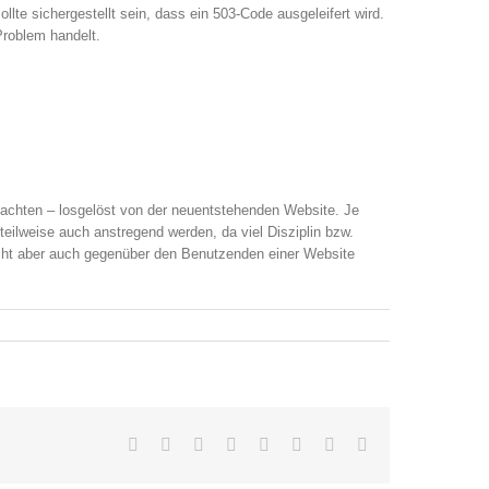
lte sichergestellt sein, dass ein 503-Code ausgeleifert wird.
Problem handelt.
eachten – losgelöst von der neuentstehenden Website. Je
eilweise auch anstregend werden, da viel Disziplin bzw.
Sicht aber auch gegenüber den Benutzenden einer Website
Facebook
X
Reddit
LinkedIn
Tumblr
Pinterest
Vk
Email