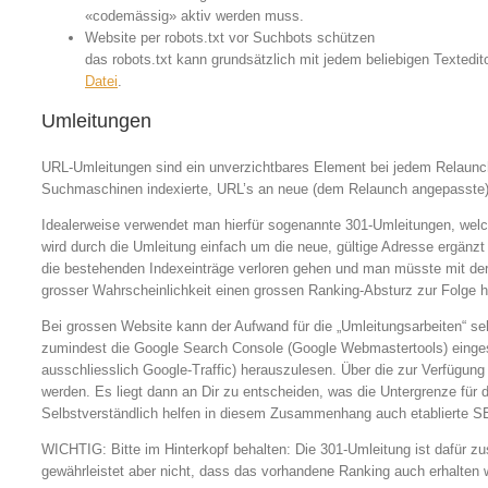
«codemässig» aktiv werden muss.
Website per robots.txt vor Suchbots schützen
das robots.txt kann grundsätzlich mit jedem beliebigen Textedit
Datei
.
Umleitungen
URL-Umleitungen sind ein unverzichtbares Element bei jedem Relaunch-
Suchmaschinen indexierte, URL’s an neue (dem Relaunch angepasste) 
Idealerweise verwendet man hierfür sogenannte 301-Umleitungen, welc
wird durch die Umleitung einfach um die neue, gültige Adresse ergänzt
die bestehenden Indexeinträge verloren gehen und man müsste mit der n
grosser Wahrscheinlichkeit einen grossen Ranking-Absturz zur Folge h
Bei grossen Website kann der Aufwand für die „Umleitungsarbeiten“ sehr 
zumindest die Google Search Console (Google Webmastertools) eingeset
ausschliesslich Google-Traffic) herauszulesen. Über die zur Verfügung
werden. Es liegt dann an Dir zu entscheiden, was die Untergrenze für di
Selbstverständlich helfen in diesem Zusammenhang auch etablierte S
WICHTIG: Bitte im Hinterkopf behalten: Die 301-Umleitung ist dafür zus
gewährleistet aber nicht, dass das vorhandene Ranking auch erhalten