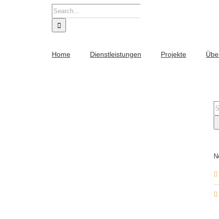
Search
for:
Home
Dienstleistungen
Projekte
Übe
S
fo
N