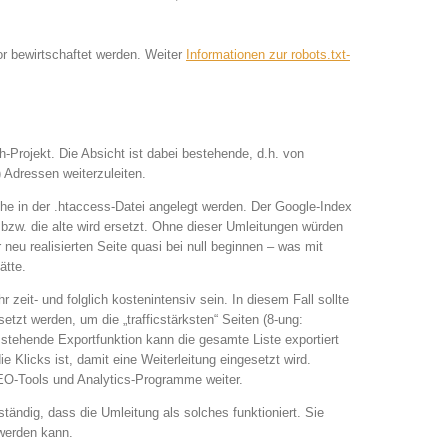
or bewirtschaftet werden. Weiter
Informationen zur robots.txt-
Projekt. Die Absicht ist dabei bestehende, d.h. von
Adressen weiterzuleiten.
he in der .htaccess-Datei angelegt werden. Der Google-Index
 bzw. die alte wird ersetzt. Ohne dieser Umleitungen würden
eu realisierten Seite quasi bei null beginnen – was mit
ätte.
zeit- und folglich kostenintensiv sein. In diesem Fall sollte
zt werden, um die „trafficstärksten“ Seiten (8-ung:
 stehende Exportfunktion kann die gesamte Liste exportiert
e Klicks ist, damit eine Weiterleitung eingesetzt wird.
EO-Tools und Analytics-Programme weiter.
tändig, dass die Umleitung als solches funktioniert. Sie
 werden kann.