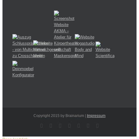
Copyright 2015 by Brainarium |
Impressum
Facebook
Rss
X
YouTube
Instagram
Pinterest
Dribbble