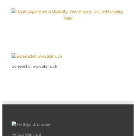
Skip
to
content
Screenshot www.akma.ch
Renato Bernhard