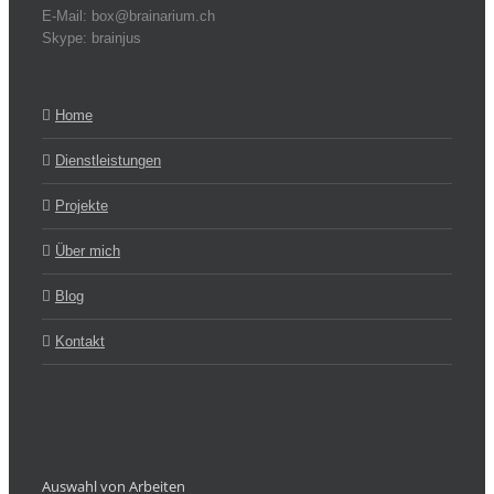
E-Mail: box@brainarium.ch
Skype: brainjus
Home
Dienstleistungen
Projekte
Über mich
Blog
Kontakt
Auswahl von Arbeiten