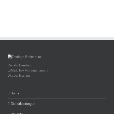
Renato Bernhard
E-Mail: box@brainarium.ch
Skype: brainjus
Home
Dienstleistungen