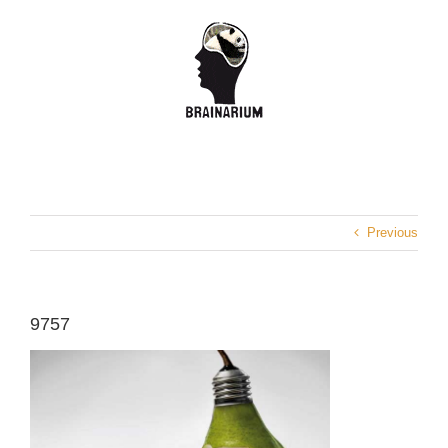
Skip
to
content
Previous
9757