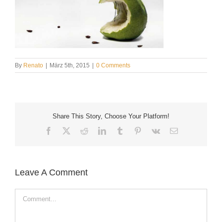
By
Renato
|
März 5th, 2015
|
0 Comments
Share This Story, Choose Your Platform!
Facebook
X
Reddit
LinkedIn
Tumblr
Pinterest
Vk
Email
Leave A Comment
Comment