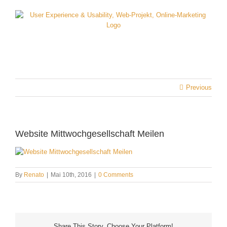
Skip
to
content
Previous
Website Mittwochgesellschaft Meilen
By
Renato
|
Mai 10th, 2016
|
0 Comments
Share This Story, Choose Your Platform!