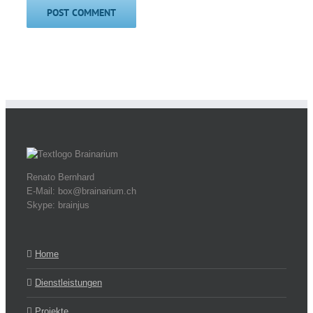
Renato Bernhard
E-Mail: box@brainarium.ch
Skype: brainjus
Home
Dienstleistungen
Projekte