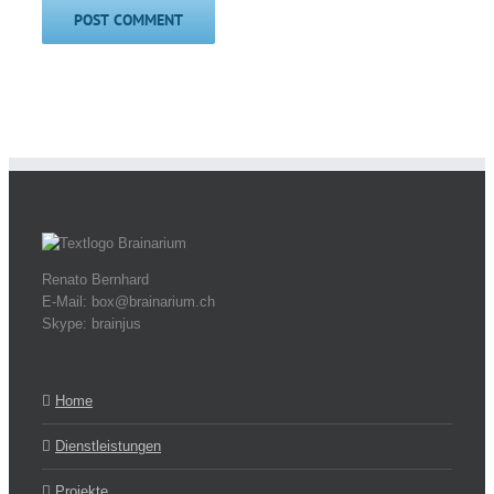
Renato Bernhard
E-Mail: box@brainarium.ch
Skype: brainjus
Home
Dienstleistungen
Projekte