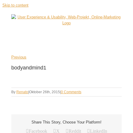
Skip to content
Previous
bodyandmind1
By
Renato
|
Oktober 26th, 2015
|
0 Comments
Share This Story, Choose Your Platform!
Facebook
X
Reddit
LinkedIn