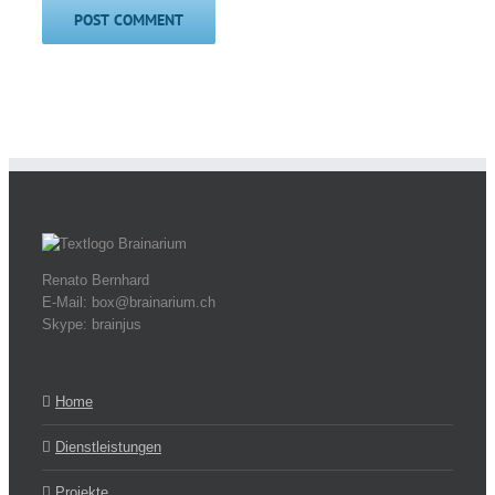
Renato Bernhard
E-Mail: box@brainarium.ch
Skype: brainjus
Home
Dienstleistungen
Projekte