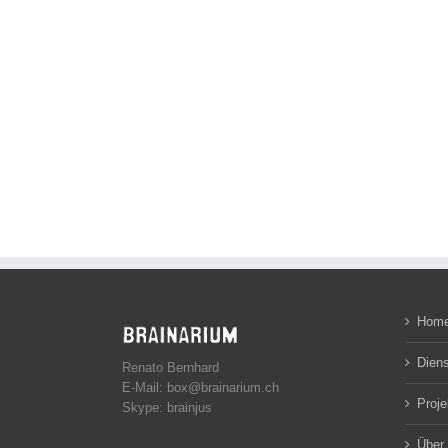
Hom
Diens
Renato Bernhard
E-Mail: box@brainarium.ch
Proje
Skype: brainjus
Über