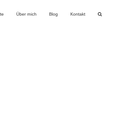
te
Über mich
Blog
Kontakt
erend auf dem Screendesign der Designagentur
tem wird das Open-Source-Projekt "SilverStripe"
nen und Redaktoren von ETH und Universität Zürich
ben" des Anlassen werden als Archiv beibehalten.
Schmid, Biel
T