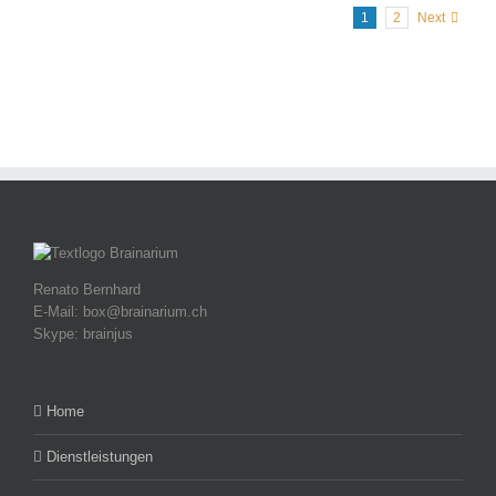
1
2
Next
Renato Bernhard
E-Mail: box@brainarium.ch
Skype: brainjus
Home
Dienstleistungen