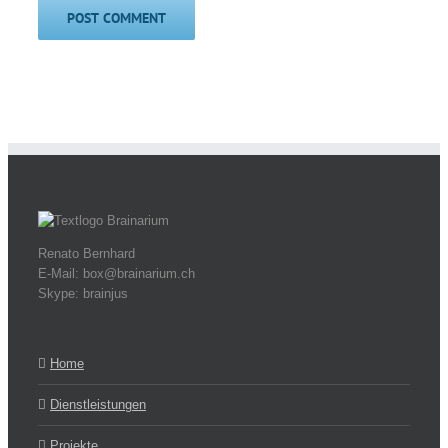
Renato Bernhard
E-Mail: box@brainarium.ch
Skype: brainjus
Home
Dienstleistungen
Projekte