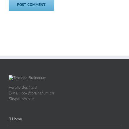
Renato Bernhard
E-Mail: box@brainarium.ch
Skype: brainjus
Home