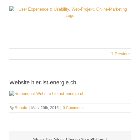
Skip
to
content
Previous
Website hier-ist-energie.ch
By
Renato
|
März 20th, 2015
|
0 Comments
Share This Story, Choose Your Platform!