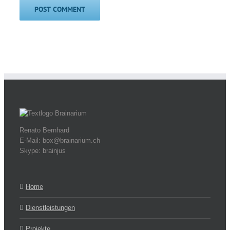
Renato Bernhard
E-Mail: box@brainarium.ch
Skype: brainjus
Home
Dienstleistungen
Projekte