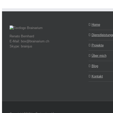
Home
Dienstleistung
Renato Bernhard
E-Mail: box@brainarium.ch
Projekte
Skype: brainjus
Über mich
Blog
Kontakt