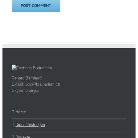
Renato Bernhard
E-Mail: box@brainarium.ch
Skype: brainjus
Home
Dienstleistungen
Projekte